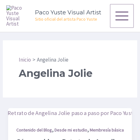
Ir
Main
Paco Yuste Visual Artist
al
Menu
Sitio oficial del artista Paco Yuste
contenido
Inicio
Angelina Jolie
Angelina Jolie
Cómo
se
hizo
,
,
Contenido del Blog
Desde mi estudio
Membresía básica
–