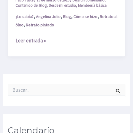
Paco Yuste
/
19 de marzo de 2025
/
Deja un comentario
/
Angelina
Contenido del Blog
,
Desde mi estudio
,
Membresía básica
Jolie;
,
,
,
,
¿Lo sabía?
Angelina Jolie
Blog
Cómo se hizo
Retrato al
Parte
,
óleo
Retrato pintado
1
Leer entrada »
B
u
s
c
a
r
p
Calendario
o