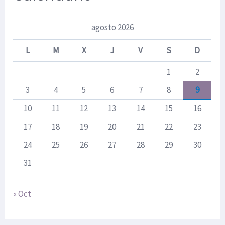
r
:
agosto 2026
L
M
X
J
V
S
D
1
2
3
4
5
6
7
8
9
10
11
12
13
14
15
16
17
18
19
20
21
22
23
24
25
26
27
28
29
30
31
« Oct