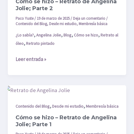
Cómo se hizo – Retrato de Angelina
Retrato
Jolie; Parte 2
de
Paco Yuste
/
19 de marzo de 2025
/
Deja un comentario
/
Angelina
Contenido del Blog
,
Desde mi estudio
,
Membresía básica
Jolie;
,
,
,
,
¿Lo sabía?
Angelina Jolie
Blog
Cómo se hizo
Retrato al
Parte
,
óleo
Retrato pintado
2
Leer entrada »
Cómo
se
hizo
,
,
Contenido del Blog
Desde mi estudio
Membresía básica
–
Cómo se hizo – Retrato de Angelina
Retrato
Jolie; Parte 1
de