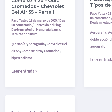
Cómo se hizo – Obra
Tipos de
Chevrolet
Tipos
Cromados – Chevrolet
Bel Air 55 – Parte 1
Bel
de
Paco Yuste
/
12
un comentario
Air
Aerógrafos
Paco Yuste
/
19 de marzo de 2025
/
Deja
Desde mi estudi
un comentario
/
Contenido del Blog
,
55
Desde mi estudio
,
Membresía básica
,
,
Aerografía
Ae
–
Técnicas de pintura
,
doble acción
Parte
,
,
¿Lo sabía?
Aerografía
Chevrolet Bel
aerógrafo
1
,
,
,
Air 55
Cómo se hizo
Cromados
hiperrealismo
Leer entrad
Leer entrada »
¡Descubre
el