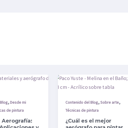
¿Cuál
es
el
,
,
,
mejor
 Blog
Desde mi
Contenido del Blog
Sobre arte
aerógrafo
cas de pintura
Técnicas de pintura
s
para
 Aerografía:
¿Cuál es el mejor
pintar
 Aplicaciones y
aerógrafo para pintar