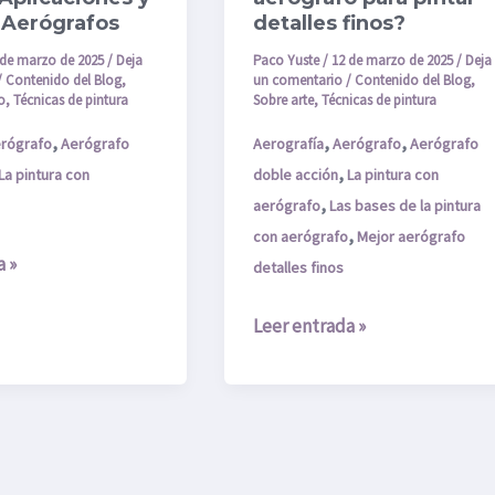
 Aerógrafos
detalles finos?
detalles
finos?
 de marzo de 2025
/
Deja
Paco Yuste
/
12 de marzo de 2025
/
Deja
/
Contenido del Blog
,
un comentario
/
Contenido del Blog
,
o
,
Técnicas de pintura
Sobre arte
,
Técnicas de pintura
,
,
,
rógrafo
Aerógrafo
Aerografía
Aerógrafo
Aerógrafo
,
La pintura con
doble acción
La pintura con
,
aerógrafo
Las bases de la pintura
,
con aerógrafo
Mejor aerógrafo
a »
detalles finos
Leer entrada »