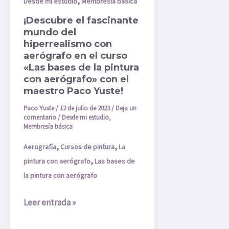
,
fascinante
Desde mi estudio
Membresía básica
mundo
¡Descubre el fascinante
del
mundo del
hiperrealismo con
hiperrealismo
aerógrafo en el curso
con
«Las bases de la pintura
aerógrafo
con aerógrafo» con el
en
maestro Paco Yuste!
el
Paco Yuste
/
12 de julio de 2023
/
Deja un
curso
comentario
/
Desde mi estudio
,
Membresía básica
«Las
bases
,
,
Aerografía
Cursos de pintura
La
de
,
pintura con aerógrafo
Las bases de
la
la pintura con aerógrafo
pintura
con
Leer entrada »
aerógrafo»