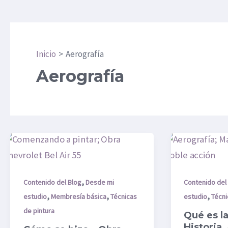
Inicio
Aerografía
Aerografía
Cómo
Qué
se
es
hizo
la
,
–
Aerografía:
Contenido del Blog
Desde mi
Contenido del
,
,
,
Obra
Historia,
estudio
Membresía básica
Técnicas
estudio
Técni
Cromados
Aplicacione
de pintura
Qué es la
–
y
Historia,