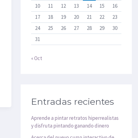
10
11
12
13
14
15
16
17
18
19
20
21
22
23
24
25
26
27
28
29
30
31
« Oct
Entradas recientes
Aprende a pintar retratos hiperrealistas
y disfruta pintando ganando dinero
Acerca del nuevo curso interactivo de