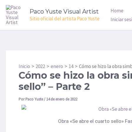
Ir
Navegación
Home
Paco Yuste Visual Artist
al
de
Sitio oficial del artista Paco Yuste
Iniciar ses
contenido
entradas
Inicio
2022
enero
14
Cómo se hizo la obra simb
Cómo se hizo la obra si
sello” – Parte 2
Por
Paco Yuste
/
14 de enero de 2022
Obra «Se abre el cuarto sello» F