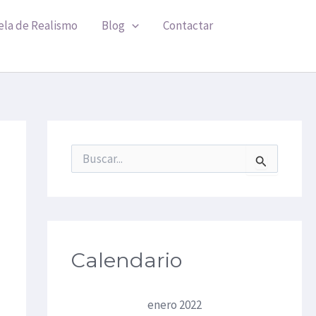
ela de Realismo
Blog
Contactar
B
u
s
c
a
r
p
Calendario
o
r
:
enero 2022