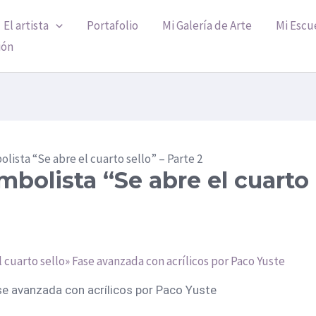
El artista
Portafolio
Mi Galería de Arte
Mi Escu
ión
olista “Se abre el cuarto sello” – Parte 2
mbolista “Se abre el cuarto
ase avanzada con acrílicos por Paco Yuste